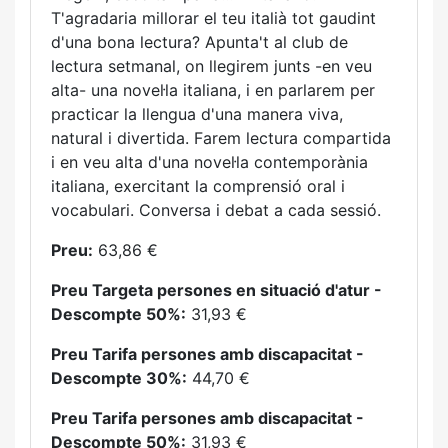
T'agradaria millorar el teu italià tot gaudint
d'una bona lectura? Apunta't al club de
lectura setmanal, on llegirem junts -en veu
alta- una novel·la italiana, i en parlarem per
practicar la llengua d'una manera viva,
natural i divertida. Farem lectura compartida
i en veu alta d'una novel·la contemporània
italiana, exercitant la comprensió oral i
vocabulari. Conversa i debat a cada sessió.
Preu:
63,86 €
Preu Targeta persones en situació d'atur -
Descompte 50%:
31,93 €
Preu Tarifa persones amb discapacitat -
Descompte 30%:
44,70 €
Preu Tarifa persones amb discapacitat -
Descompte 50%:
31,93 €