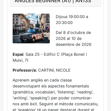
ANGLÈS BEGINNER (A1) | AN13S
Dijous 19:00:00 a
20:30:00
Del 8 d'octubre de
2026 al 10 de
desembre de 2026
Espai:
Sala 25 - Edifici C (Plaça Bonet i
Muixi, 7)
Professor/a:
CARTINI, NICOLE
Aprenem anglès en cada classe
desenvolupant els aspectes fonamentals
(gramàtica, vocabulari, 'listening', 'reading',
'writing', 'speaking') per poder comunicar-
nos amb èxit. Seguint el mètode comunicatiu,
el 'speaking' té un paper destacat durant el