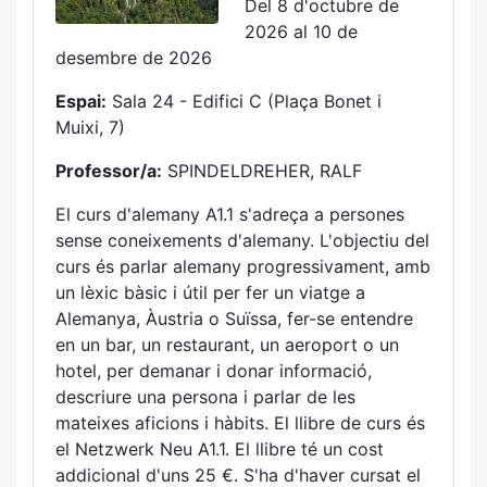
Del 8 d'octubre de
2026 al 10 de
desembre de 2026
Espai:
Sala 24 - Edifici C (Plaça Bonet i
Muixi, 7)
Professor/a:
SPINDELDREHER, RALF
El curs d'alemany A1.1 s'adreça a persones
sense coneixements d'alemany. L'objectiu del
curs és parlar alemany progressivament, amb
un lèxic bàsic i útil per fer un viatge a
Alemanya, Àustria o Suïssa, fer-se entendre
en un bar, un restaurant, un aeroport o un
hotel, per demanar i donar informació,
descriure una persona i parlar de les
mateixes aficions i hàbits. El llibre de curs és
el Netzwerk Neu A1.1. El llibre té un cost
addicional d'uns 25 €. S'ha d'haver cursat el