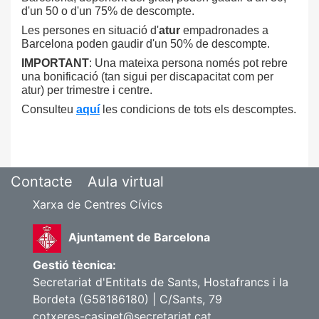
d'un 50 o d'un 75% de descompte.
Les persones en situació d'
atur
empadronades a
Barcelona poden gaudir d'un 50% de descompte.
IMPORTANT
: Una mateixa persona només pot rebre
una bonificació (tan sigui per discapacitat com per
atur) per trimestre i centre.
Consulteu
aquí
les condicions de tots els descomptes.
Contacte
Aula virtual
Xarxa de Centres Cívics
Ajuntament de Barcelona
Gestió tècnica:
Secretariat d'Entitats de Sants, Hostafrancs i la
Bordeta (G58186180) | C/Sants, 79
cotxeres-casinet@secretariat.cat