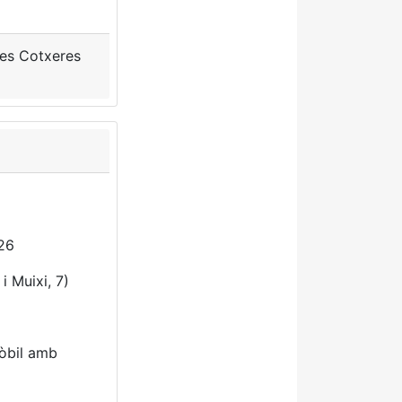
 les Cotxeres
26
i Muixi, 7)
mòbil amb