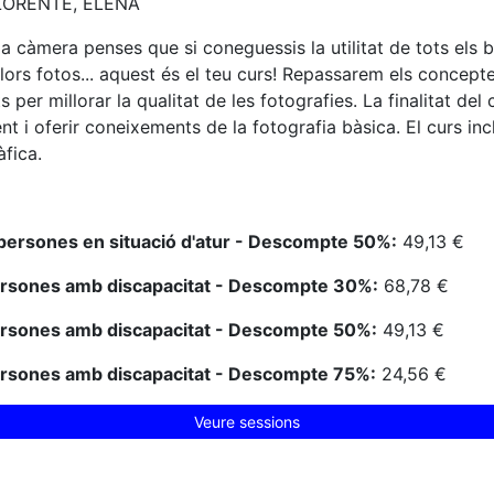
ORENTE, ELENA
la càmera penses que si coneguessis la utilitat de tots els 
llors fotos... aquest és el teu curs! Repassarem els concept
per millorar la qualitat de les fotografies. La finalitat del
t i oferir coneixements de la fotografia bàsica. El curs in
àfica.
persones en situació d'atur - Descompte 50%:
49,13 €
ersones amb discapacitat - Descompte 30%:
68,78 €
ersones amb discapacitat - Descompte 50%:
49,13 €
ersones amb discapacitat - Descompte 75%:
24,56 €
Veure sessions