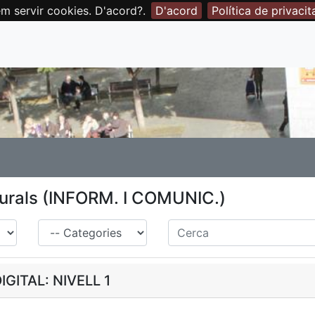
m servir cookies. D'acord?.
D'acord
Política de privacit
turals (INFORM. I COMUNIC.)
Família
Cerca
GITAL: NIVELL 1