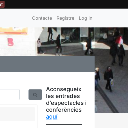
at
Contacte
Registre
Log in
Aconsegueix
les entrades
d'espectacles i
conferències
aquí
__________________