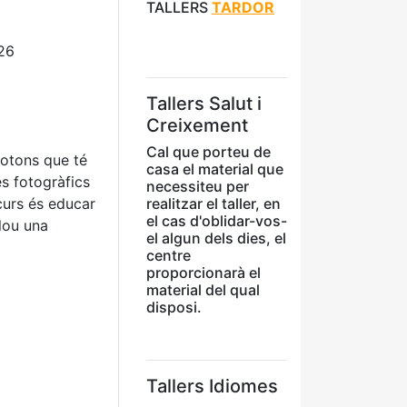
TALLERS
TARDOR
26
Tallers Salut i
Creixement
Cal que porteu de
botons que té
casa el material que
es fotogràfics
necessiteu per
 curs és educar
realitzar el taller, en
el cas d'oblidar-vos-
clou una
el algun dels dies, el
centre
proporcionarà el
material del qual
disposi.
Tallers Idiomes