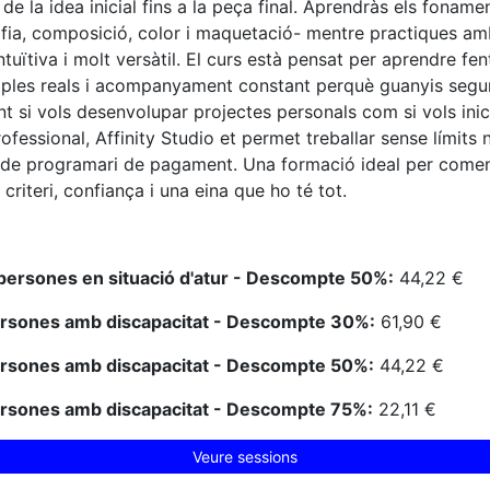
 de la idea inicial fins a la peça final. Aprendràs els foname
afia, composició, color i maquetació- mentre practiques am
ntuïtiva i molt versàtil. El curs està pensat per aprendre fen
mples reals i acompanyament constant perquè guanyis segur
t si vols desenvolupar projectes personals com si vols inici
fessional, Affinity Studio et permet treballar sense límits n
de programari de pagament. Una formació ideal per come
criteri, confiança i una eina que ho té tot.
persones en situació d'atur - Descompte 50%:
44,22 €
ersones amb discapacitat - Descompte 30%:
61,90 €
ersones amb discapacitat - Descompte 50%:
44,22 €
ersones amb discapacitat - Descompte 75%:
22,11 €
Veure sessions