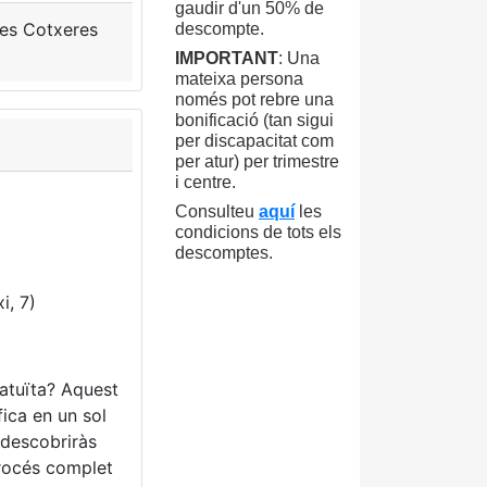
gaudir d'un 50% de
 les Cotxeres
descompte.
IMPORTANT
: Una
mateixa persona
només pot rebre una
bonificació (tan sigui
per discapacitat com
per atur) per trimestre
i centre.
Consulteu
aquí
les
condicions de tots els
descomptes.
i, 7)
ratuïta? Aquest
fica en un sol
s descobriràs
procés complet