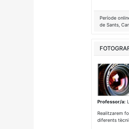
Període onlin
de Sants, Car
FOTOGRAF
Professor/a:
L
Realitzarem fo
diferents tècn