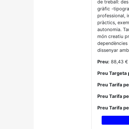
de treball: des
gràfic -tipogr
professional, i
pràctics, exe
autonomia. Tan
món creatiu pro
dependències 
dissenyar amb 
Preu:
88,43 €
Preu Targeta 
Preu Tarifa p
Preu Tarifa p
Preu Tarifa p