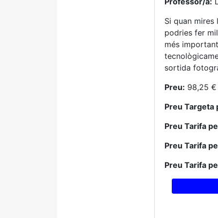
Professor/a:
L
Si quan mires 
podries fer mi
més importants 
tecnològicamen
sortida fotogr
Preu:
98,25 €
Preu Targeta 
Preu Tarifa p
Preu Tarifa p
Preu Tarifa p