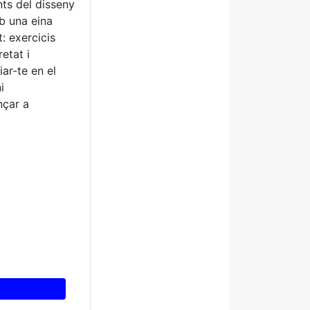
nts del disseny
b una eina
t: exercicis
etat i
ar-te en el
i
nçar a