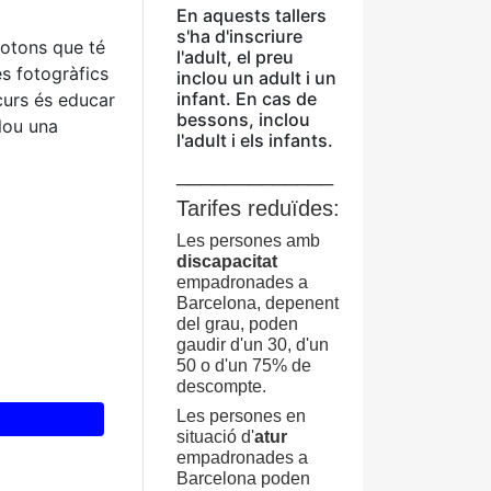
En aquests tallers
s'ha d'inscriure
botons que té
l'adult, el preu
es fotogràfics
inclou un adult i un
infant. En cas de
 curs és educar
bessons, inclou
clou una
l'adult i els infants.
_____________
Tarifes reduïdes:
Les persones amb
discapacitat
empadronades a
Barcelona, depenent
del grau, poden
gaudir d'un 30, d'un
50 o d'un 75% de
descompte.
Les persones en
situació d'
atur
empadronades a
Barcelona poden