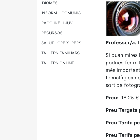
IDIOMES
INFORM. I COMUNIC.
RACO INF. I JUV.
RECURSOS
Professor/a:
L
SALUT I CREIX. PERS.
TALLERS FAMILIARS
Si quan mires 
podries fer mi
TALLERS ONLINE
més importants 
tecnològicamen
sortida fotogr
Preu:
98,25 €
Preu Targeta 
Preu Tarifa p
Preu Tarifa p