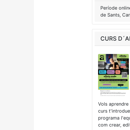
Període onlin
de Sants, Car
CURS D´AF
Vols aprendre 
curs t'introdu
programa l'equ
com crear, edi