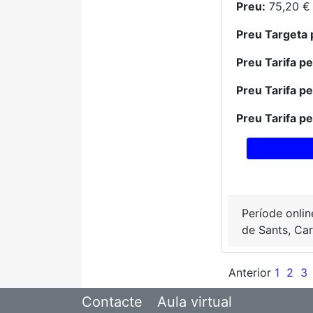
Preu:
75,20 €
Preu Targeta 
Preu Tarifa p
Preu Tarifa p
Preu Tarifa p
Període onlin
de Sants, Car
Anterior
1
2
3
Contacte
Aula virtual