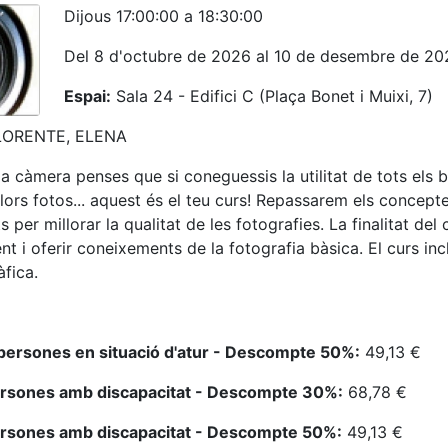
Dijous 17:00:00 a 18:30:00
Del 8 d'octubre de 2026 al 10 de desembre de 20
Espai:
Sala 24 - Edifici C (Plaça Bonet i Muixi, 7)
ORENTE, ELENA
la càmera penses que si coneguessis la utilitat de tots els 
llors fotos... aquest és el teu curs! Repassarem els concept
per millorar la qualitat de les fotografies. La finalitat del
t i oferir coneixements de la fotografia bàsica. El curs in
àfica.
persones en situació d'atur - Descompte 50%:
49,13 €
ersones amb discapacitat - Descompte 30%:
68,78 €
ersones amb discapacitat - Descompte 50%:
49,13 €