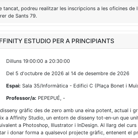
e tancat, podreu realitzar les inscripcions a les oficines de
rer de Sants 79.
FINITY ESTUDIO PER A PRINCIPIANTS
Dilluns 19:00:00 a 20:30:00
Del 5 d'octubre de 2026 al 14 de desembre de 2026
Espai:
Sala 35/Informàtica - Edifici C (Plaça Bonet i Muix
Professor/a:
PEPEPUÉ, -
disseny gràfic des de zero amb una eina potent, actual i g
eix a Affinity Studio, un entorn de disseny tot-en-un que uni
ivalent a Photoshop, Illustrator i InDesign. Al llarg del cur
tar i donar forma a qualsevol projecte gràfic, entenent el 